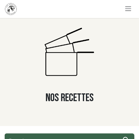
Skip to Content
Nos recettes